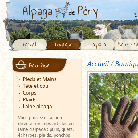
Accueil
Boutique
L’alpaga
Notre éle
Accueil
/
Boutiq
Boutique
Pieds et Mains
Tête et cou
Corps
Plaids
Laine alpaga
Vous pouvez ici acheter
directement des articles en
laine d'alpaga : pulls, gilets,
écharpes, plaids, ponchos,