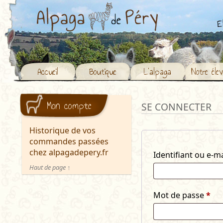
Accueil
Boutique
L’alpaga
Notre éle
Mon compte
SE CONNECTER
Historique de vos
commandes passées
chez alpagadepery.fr
Identifiant ou e-m
Haut de page ↑
Obl
Mot de passe
*