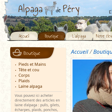
Accueil
Boutique
L’alpaga
Notre éle
Accueil
/
Boutiq
Boutique
Pieds et Mains
Tête et cou
Corps
Plaids
Laine alpaga
Vous pouvez ici acheter
directement des articles en
laine d'alpaga : pulls, gilets,
écharpes, plaids, ponchos,