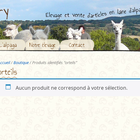
L’alpaga
Notre élevage
Contact
ccueil
/
Boutique
/ Produits identifiés “orteils”
orteils
Aucun produit ne correspond à votre sélection.